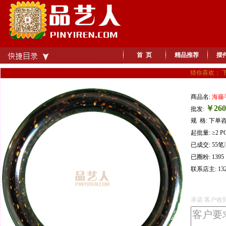
首 页
精品推荐
摆
猜你喜欢： 
商品名:
海藤
￥260
批发:
规 格: 下单
起批量: ≥2 P
已成交: 55笔
已圈粉: 1395
联系店主: 132
承诺:客户收